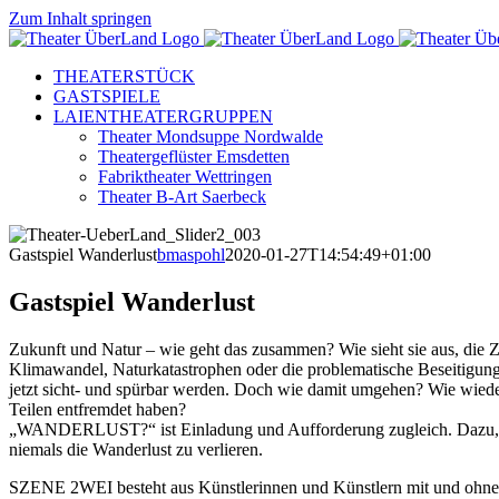
Zum Inhalt springen
THEATERSTÜCK
GASTSPIELE
LAIENTHEATERGRUPPEN
Theater Mondsuppe Nordwalde
Theatergeflüster Emsdetten
Fabriktheater Wettringen
Theater B-Art Saerbeck
Gastspiel Wanderlust
bmaspohl
2020-01-27T14:54:49+01:00
Gastspiel Wanderlust
Zukunft und Natur – wie geht das zusammen? Wie sieht sie aus, die 
Klimawandel, Naturkatastrophen oder die problematische Beseitigung
jetzt sicht- und spürbar werden. Doch wie damit umgehen? Wie wieder
Teilen entfremdet haben?
„WANDERLUST?“ ist Einladung und Aufforderung zugleich. Dazu, sic
niemals die Wanderlust zu verlieren.
SZENE 2WEI besteht aus Künstlerinnen und Künstlern mit und ohn