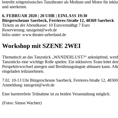
betreibt zeitgenössisches Tanztheater als Medium und Motor für inklu
und anerkennt.
6. FEBRUAR 2020 | 20 UHR | EINLASS 19:30
Bürgerscheune Saerbeck, Ferrieres-Straße 12, 48369 Saerbeck
Tickets an der Abendkasse: 10 Euro/ermäßigt 7 Euro
Reservierung: tanzgeist@web.de
Infos unter: www.theater-ueberland.de
Workshop mit SZENE 2WEI
Thematisch an das Tanzstück „WANDERLUST?“ anknüpfend, werden
Tanzstücks eine wichtige Rolle spielen. Ein inklusives Team leitet d
Perspektivwechsel anregen und Berührungsängste abbauen kann. Alle I
eingeladen teilzunehmen.
7.02. 10-13 Uhr Bürgerscheune Saerbeck, Ferrieres-Straße 12, 4836
Anmeldung: tanzgeist@web.de
Eine barrierefreie Teilnahme ist zu beiden Veranstaltung möglich.
(Fotos: Simon Wachter)